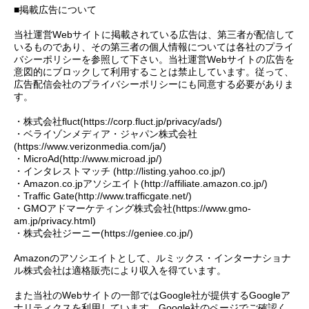
■掲載広告について
当社運営Webサイトに掲載されている広告は、第三者が配信して
いるものであり、その第三者の個人情報については各社のプライ
バシーポリシーを参照して下さい。当社運営Webサイトの広告を
意図的にブロックして利用することは禁止しています。従って、
広告配信会社のプライバシーポリシーにも同意する必要がありま
す。
・株式会社fluct(https://corp.fluct.jp/privacy/ads/)
・ベライゾンメディア・ジャパン株式会社
(https://www.verizonmedia.com/ja/)
・MicroAd(http://www.microad.jp/)
・インタレストマッチ (http://listing.yahoo.co.jp/)
・Amazon.co.jpアソシエイト(http://affiliate.amazon.co.jp/)
・Traffic Gate(http://www.trafficgate.net/)
・GMOアドマーケティング株式会社(https://www.gmo-
am.jp/privacy.html)
・株式会社ジーニー(https://geniee.co.jp/)
Amazonのアソシエイトとして、ルミックス・インターナショナ
ル株式会社は適格販売により収入を得ています。
また当社のWebサイトの一部ではGoogle社が提供するGoogleア
ナリティクスを利用しています。Google社のページでご確認く